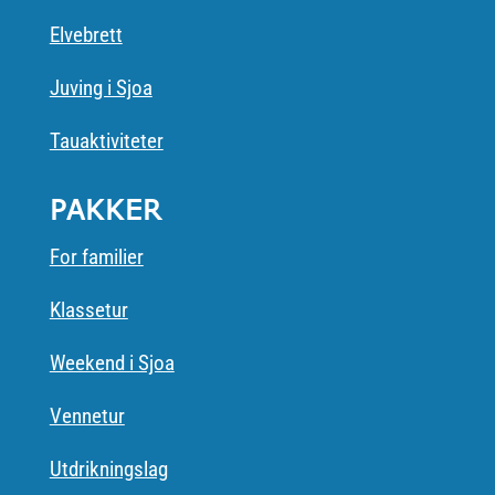
Elvebrett
Juving i Sjoa
Tauaktiviteter
PAKKER
For familier
Klassetur
Weekend i Sjoa
Vennetur
Utdrikningslag