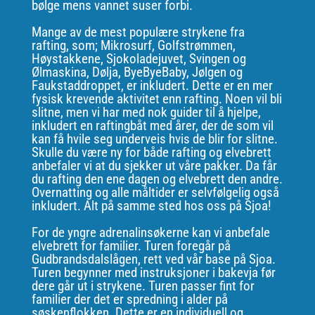
bølge mens vannet suser forbi.
Mange av de mest populære strykene fra
rafting, som; Mikrosurf, Golfstrømmen,
Høystakkene, Sjokoladejuvet, Svingen og
Ølmaskina, Dølja, ByeByeBaby, Jølgen og
Faukstaddroppet, er inkludert. Dette er en mer
fysisk krevende aktivitet enn rafting. Noen vil bli
slitne, men vi har med nok guider til å hjelpe,
inkludert en raftingbåt med årer, der de som vil
kan få hvile seg underveis hvis de blir for slitne.
Skulle du være ny for både rafting og elvebrett
anbefaler vi at du sjekker ut våre pakker. Da får
du rafting den ene dagen og elvebrett den andre.
Overnatting og alle måltider er selvfølgelig også
inkludert. Alt på samme sted hos oss på Sjoa!
For de yngre adrenalinsøkerne kan vi anbefale
elvebrett for familier. Turen foregår på
Gudbrandsdalslågen, rett ved vår base på Sjoa.
Turen begynner med instruksjoner i bakevja før
dere går ut i strykene. Turen passer fint for
familier der det er spredning i alder på
søskenflokken. Dette er en individuell og