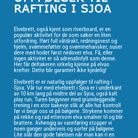
RAFTING I SJOA
Elvebrett, også kjent som riverboard, er en
populær aktivitet for de som søker en liten
utfordring. Iført full våtdrakt, redningsvest og
hjelm, svømmeføtter og svømmehansker, suser
dere med hodet først nedover elva. Få, eller
ingen aktivitet er så adrenalinfylt som denne.
Her får deltakeren virkelig kjenne på elvas
krefter. Dette blir garantert ikke kjedelig!
Elvebrett er er naturlig oppfølger til rafting i
Sjoa. Vår tur med elvebrett i Sjoa er i underkant
av 10 km lang på midtre del av Sjoa, også kalt
play run. Turen begynner med grunnleggende
trening i en stor bakevje slik at alle har kontroll
før vi begir oss ut på bølgene. Strykene kommer
på rekke og rad ettersom elva smalner til og blir
brattere. Avhengig av vannføring stopper vi
noen ganger underveis og surfer på bølgene.
Lite slår den gode følelsen når man kan ri en