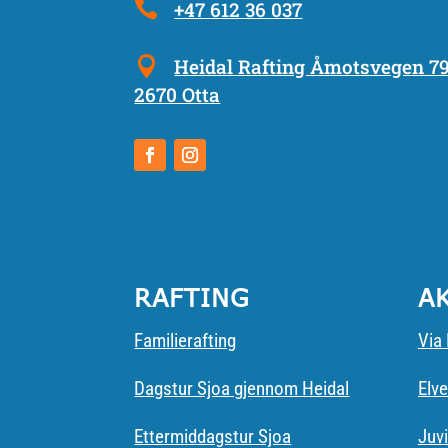
+47 612 36 037
Heidal Rafting Åmotsvegen 7
2670 Otta
RAFTING
A
Familierafting
Via 
Dagstur Sjoa gjennom Heidal
Elve
Ettermiddagstur Sjoa
Juvi