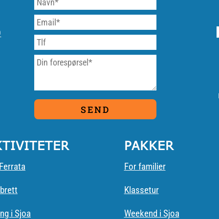
9
KTIVITETER
PAKKER
Ferrata
For familier
brett
Klassetur
ng i Sjoa
Weekend i Sjoa