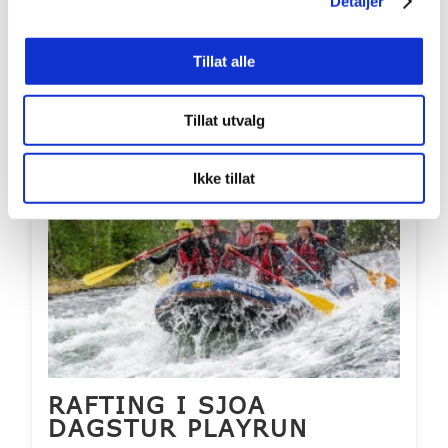
Detaljer
Aldersgrense fra: 7 år
Inkluderer overnatting? Nei
Tillat alle
LES MER
BOOK
Tillat utvalg
Bestselger
Ikke tillat
RAFTING I SJOA
DAGSTUR PLAYRUN