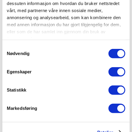
dessuten informasjon om hvordan du bruker nettstedet
vårt, med partnerne våre innen sosiale medier,
Bestselger
annonsering og analysearbeid, som kan kombinere den
med annen informasjon du har gjort tilgjengelig for dem,
eller som de har samlet inn gjennom din bruk av
tjenestene deres.
Samtykkevalg
Nødvendig
Egenskaper
Statistikk
FAMILIERAFTING
Markedsføring
Guidet raftingtur for hele familien, og en fin
mulighet til å gjøre noe spennende sammen!
Pris per person: 935,-