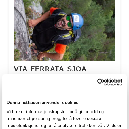
VIA FERRATA SJOA
Nå kan du sveve i luften med flott utsikt over
Sjoa og fjellene rundt
Priser fra 1100 pr. person
Denne nettsiden anvender cookies
Aldersgrense fra: 10 år
Vi bruker informasjonskapsler for å gi innhold og
Inkluderer overnatting? Nei
annonser et personlig preg, for å levere sosiale
mediefunksjoner og for å analysere trafikken vår. Vi deler
LES MER
BOOK