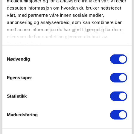
mediefunksjoner og for å analysere trafikken vår. Vi deler
LES MER
BOOK
dessuten informasjon om hvordan du bruker nettstedet
vårt, med partnerne våre innen sosiale medier,
annonsering og analysearbeid, som kan kombinere den
Bestselger
med annen informasjon du har gjort tilgjengelig for dem,
eller som de har samlet inn gjennom din bruk av
tjenestene deres.
Samtykkevalg
Nødvendig
Egenskaper
Statistikk
FAMILIERAFTING
Markedsføring
Guidet raftingtur for hele familien, og en fin
mulighet til å gjøre noe spennende sammen!