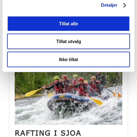
Detaljer
Pris per person: 935,-
Aldersgrense fra: 7 år
Tillat alle
Inkluderer overnatting? Nei
LES MER
BOOK
Tillat utvalg
Bestselger
Ikke tillat
RAFTING I SJOA