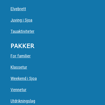
Elvebrett
Juving i Sjoa
Tauaktiviteter
PAKKER
For familier
Klassetur
Weekend i Sjoa
Vennetur
Utdrikningslag