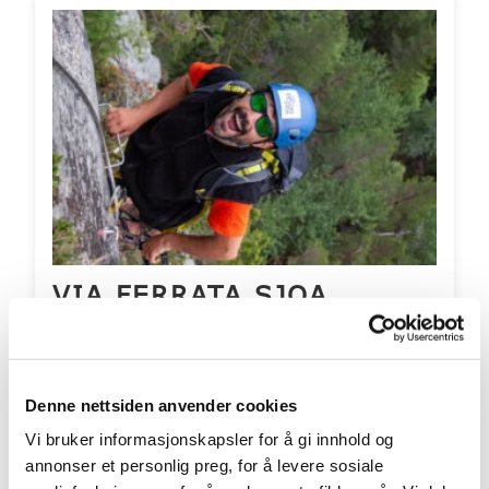
VIA FERRATA SJOA
Nå kan du sveve i luften med flott utsikt over
Sjoa og fjellene rundt
Denne nettsiden anvender cookies
Priser fra 1100 pr. person
Vi bruker informasjonskapsler for å gi innhold og
Aldersgrense fra: 10 år
annonser et personlig preg, for å levere sosiale
Inkluderer overnatting? Nei