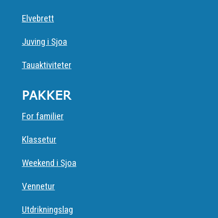
Elvebrett
Juving i Sjoa
Tauaktiviteter
PAKKER
For familier
Klassetur
Weekend i Sjoa
Vennetur
Utdrikningslag