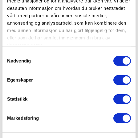
mediefunksjoner og for å analysere trafikken vår. Vi deler
LES MER
BOOK
dessuten informasjon om hvordan du bruker nettstedet
vårt, med partnerne våre innen sosiale medier,
annonsering og analysearbeid, som kan kombinere den
Bestselger
med annen informasjon du har gjort tilgjengelig for dem,
eller som de har samlet inn gjennom din bruk av
tjenestene deres.
Samtykkevalg
Nødvendig
Egenskaper
Statistikk
FAMILIERAFTING
Markedsføring
Guidet raftingtur for hele familien, og en fin
mulighet til å gjøre noe spennende sammen!