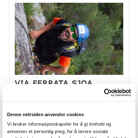
VIA FERRATA SJOA
Nå kan du sveve i luften med flott utsikt over
Sjoa og fjellene rundt
Denne nettsiden anvender cookies
Priser fra 1100 pr. person
Vi bruker informasjonskapsler for å gi innhold og
Aldersgrense fra: 10 år
annonser et personlig preg, for å levere sosiale
Inkluderer overnatting? Nei