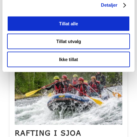
Detaljer
Pris per person: 935,-
Aldersgrense fra: 7 år
Tillat alle
Inkluderer overnatting? Nei
LES MER
BOOK
Tillat utvalg
Bestselger
Ikke tillat
RAFTING I SJOA