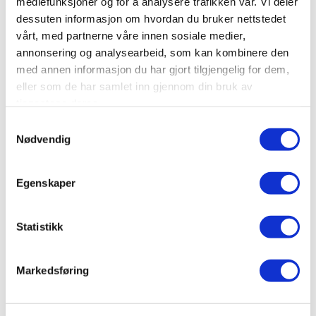
mediefunksjoner og for å analysere trafikken vår. Vi deler
LES MER
BOOK
dessuten informasjon om hvordan du bruker nettstedet
vårt, med partnerne våre innen sosiale medier,
annonsering og analysearbeid, som kan kombinere den
Bestselger
med annen informasjon du har gjort tilgjengelig for dem,
eller som de har samlet inn gjennom din bruk av
tjenestene deres.
Samtykkevalg
Nødvendig
Egenskaper
Statistikk
FAMILIERAFTING
Markedsføring
Guidet raftingtur for hele familien, og en fin
mulighet til å gjøre noe spennende sammen!