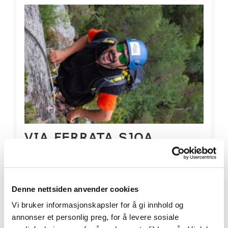
VIA FERRATA SJOA
Nå kan du sveve i luften med flott utsikt over
Sjoa og fjellene rundt
Denne nettsiden anvender cookies
Priser fra 1100 pr. person
Vi bruker informasjonskapsler for å gi innhold og
Aldersgrense fra: 10 år
annonser et personlig preg, for å levere sosiale
Inkluderer overnatting? Nei