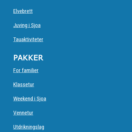
Elvebrett
Juving i Sjoa
Tauaktiviteter
PAKKER
For familier
Klassetur
Weekend i Sjoa
Vennetur
Utdrikningslag