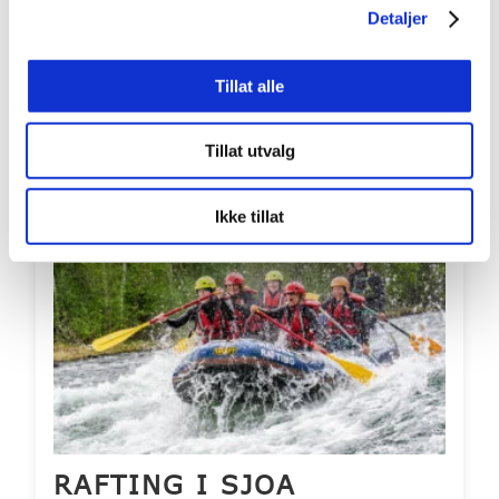
Detaljer
Pris per person: 935,-
Aldersgrense fra: 7 år
Tillat alle
Inkluderer overnatting? Nei
LES MER
BOOK
Tillat utvalg
Bestselger
Ikke tillat
RAFTING I SJOA