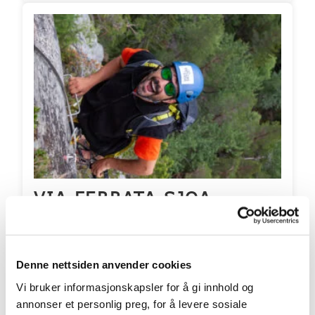
VIA FERRATA SJOA
Nå kan du sveve i luften med flott utsikt over
Sjoa og fjellene rundt
Denne nettsiden anvender cookies
Priser fra 1100 pr. person
Vi bruker informasjonskapsler for å gi innhold og
Aldersgrense fra: 10 år
annonser et personlig preg, for å levere sosiale
Inkluderer overnatting? Nei