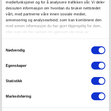
mediefunksjoner og for å analysere trafikken vår. Vi deler
LES MER
BOOK
dessuten informasjon om hvordan du bruker nettstedet
vårt, med partnerne våre innen sosiale medier,
annonsering og analysearbeid, som kan kombinere den
Bestselger
med annen informasjon du har gjort tilgjengelig for dem,
eller som de har samlet inn gjennom din bruk av
tjenestene deres.
Samtykkevalg
Nødvendig
Egenskaper
Statistikk
FAMILIERAFTING
Markedsføring
Guidet raftingtur for hele familien, og en fin
mulighet til å gjøre noe spennende sammen!