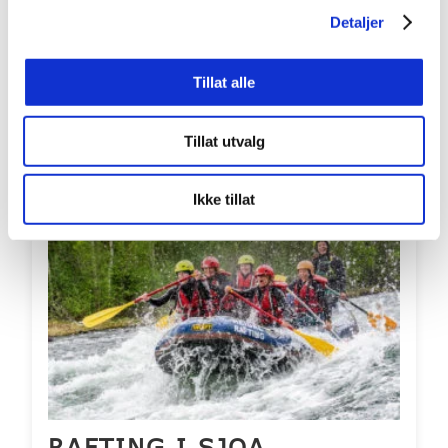
Detaljer
Pris per person: 935,-
Aldersgrense fra: 7 år
Tillat alle
Inkluderer overnatting? Nei
LES MER
BOOK
Tillat utvalg
Bestselger
Ikke tillat
RAFTING I SJOA