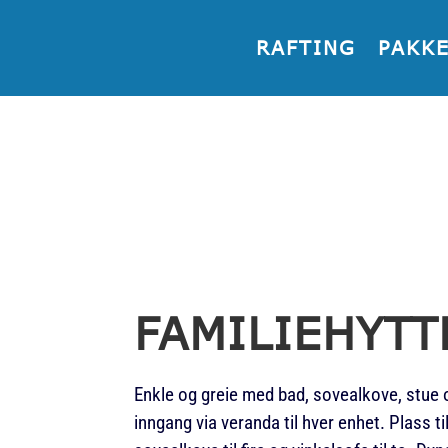
RAFTING
PAKK
FAMILIEHYTT
Enkle og greie med bad, sovealkove, stue 
inngang via veranda til hver enhet. Plass t