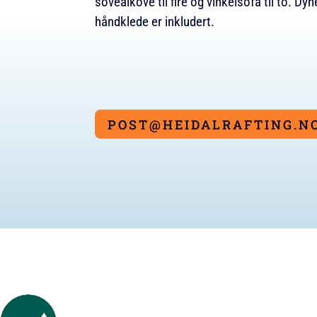
sovealkove til fire og vinkelsofa til to. D
håndklede er inkludert.
POST@HEIDALRAFTING.N