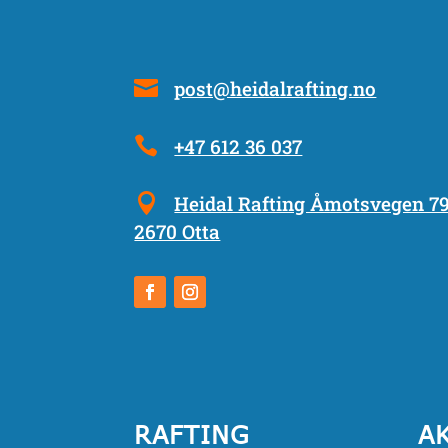
post@heidalrafting.no
+47 612 36 037
Heidal Rafting Åmotsvegen 7
2670 Otta
RAFTING
A