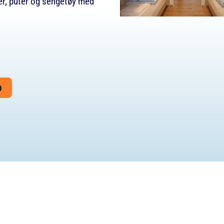
yner, puter og sengetøy med
O